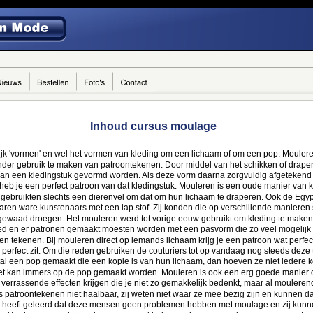
Inhoud cursus moulage 
lijk 'vormen' en wel het vormen van kleding om een lichaam of om een pop. Moulere
der gebruik te maken van patroontekenen. Door middel van het schikken of drapere
an een kledingstuk gevormd worden. Als deze vorm daarna zorgvuldig afgetekend
heb je een perfect patroon van dat kledingstuk. Mouleren is een oude manier van 
ebruikten slechts een dierenvel om dat om hun lichaam te draperen. Ook de Egy
en ware kunstenaars met een lap stof. Zij konden die op verschillende manieren 
gewaad droegen. Het mouleren werd tot vorige eeuw gebruikt om kleding te maken.
deed en er patronen gemaakt moesten worden met een pasvorm die zo veel mogelij
n tekenen. Bij mouleren direct op iemands lichaam krijg je een patroon wat perfec
perfect zit. Om die reden gebruiken de couturiers tot op vandaag nog steeds deze 
al een pop gemaakt die een kopie is van hun lichaam, dan hoeven ze niet iedere k
het kan immers op de pop gemaakt worden. Mouleren is ook een erg goede manier 
verrassende effecten krijgen die je niet zo gemakkelijk bedenkt, maar al moulerend
patroontekenen niet haalbaar, zij weten niet waar ze mee bezig zijn en kunnen da
ng heeft geleerd dat deze mensen geen problemen hebben met moulage en zij kunn