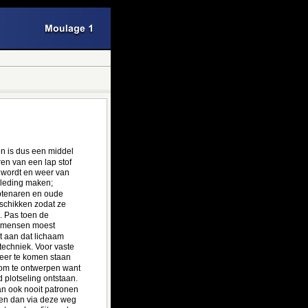
n is dus een middel 
n van een lap stof 
 wordt en weer van 
kleding maken; 
ptenaren en oude 
schikken zodat ze 
 Pas toen de 
k mensen moest 
t aan dat lichaam 
techniek. Voor vaste 
eer te komen staan 
om te ontwerpen want 
 plotseling ontstaan. 
n ook nooit patronen 
en dan via deze weg 