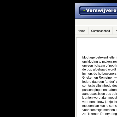
Moulage betekent letter
om kleding te maken zon
om een lichaam of pop k
de pop afgehaald wordt 
immers de holbewoners g
Grieken en Romeinen war
iedere dag een "ander" 
confectie zijn intrede 
passen ging men patrone
aangepast is en dus ook 
klanten wordt dan meest
voor een nieuw jurkje, 
met een lap kun je soms 
Voor sommige mensen is 
zelf tekenen.De ervari